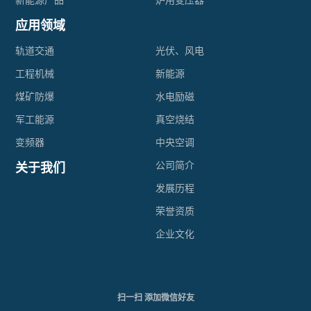
新能源产品
炉用变压器
器
电
应用领域
环
轨道交通
光伏、风电
抗
形
工程机械
新能源
器
煤矿防爆
水电励磁
变
军工能源
真空烧结
压
变频器
中央空调
器
公司简介
关于我们
发展历程
高
荣誉资质
压
企业文化
环
氧
扫一扫 添加微信好友