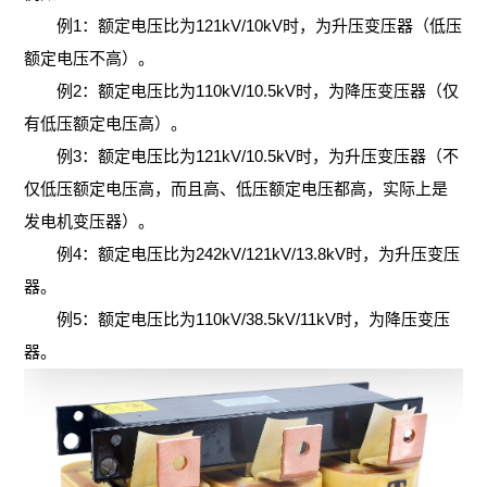
展
新
抗
例1：额定电压比为121kV/10kV时，为升压变压器（低压
空
风
历
额定电压不高）。
闻
器
烧
例2：额定电压比为110kV/10.5kV时，为降压变压器（仅
电、
联
程
有低压额定电压高）。
三
结-
光
系
荣
例3：额定电压比为121kV/10.5kV时，为升压变压器（不
相
炉
仅低压额定电压高，而且高、低压额定电压都高，实际上是
伏、
我
誉
发电机变压器）。
电
用
新能
们
例4：额定电压比为242kV/121kV/13.8kV时，为升压变压
资
抗
器。
水
源产
料
例5：额定电压比为110kV/38.5kV/11kV时，为降压变压
器
电
品
器。
工
滤
励
轨
厂
波/
磁
道
实
平