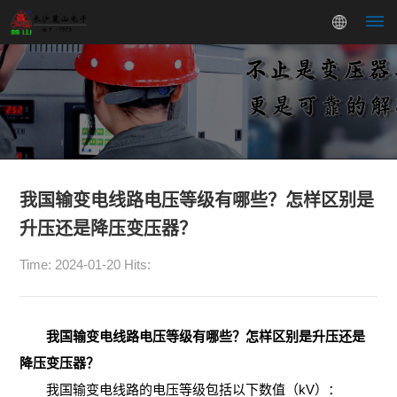
首
页
变
压
我国输变电线路电压等级有哪些？怎样区别是
升压还是降压变压器？
器
三
电
Time: 2024-01-20 Hits:
相
抗
我国输变电线路电压等级有哪些？怎样区别是升压还是
变
器
降压变压器？
交
关
压
我国输变电线路的电压等级包括以下数值（kV）：