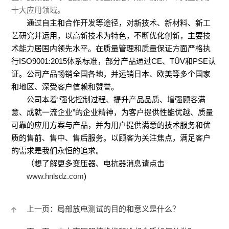
能
交
十大应用领域。
矿
通过自主和合作开发等途径，对新技术、新材料、新工
量
通
用
艺研究并运用，以高新技术为特色，不断优化创新，主要技
回
术能力居国内领先水平。在质量管理和质量保证方面严格执
工
防
行ISO9001:2015体系标准，部分产品通过CE、TÜV和PSE认
馈
证。公司产品畅销全国各地，并远销日本、欧美等多个国家
程
爆
和地区、深受客户信赖和赞誉。
电
公司本着“强化控制过程、提升产品品质、增强顾客满
机
产
意、成就一流企业”的企业精神，为客户提供性能优越、质量
抗
可靠的应用方案与产品，并为用户提供满意的技术服务和优
械
品
质的售前、售中、售后服务。以顾客为关注焦点，满足客户
器
风
的需求是我们永恒的追求。
炉
（想了解更多变压器、电抗器消息请点击
中、
电、
用
www.hnlsdz.com
)
高频
光
产
上一页：局部放电测试的目的和意义是什么？
电抗
伏、
品