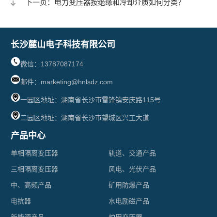
下一页：电力变压器按绝缘和冷却介质如何分类？
器
新能
脉
特
源
冲
长沙麓山电子科技有限公司
种
电
变
微信：13787087174
电
网
邮件：marketing@hnlsdz.com
压
抗
一园区地址：湖南省长沙市雷锋镇安庆路115号
系
器
二园区地址：湖南省长沙市望城区兴工大道
器
统
R
产品中心
交
型
单相隔离变压器
轨道、交通产品
流
三相隔离变压器
风电、光伏产品
变
中、高频产品
矿用防爆产品
输
压
电抗器
水电励磁产品
出