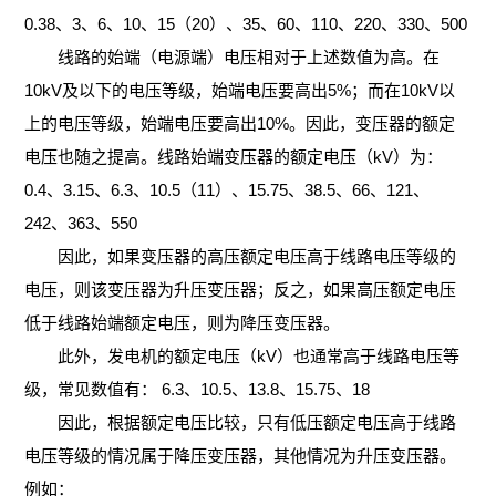
流
于
0.38、3、6、10、15（20）、35、60、110、220、330、500
器
线路的始端（电源端）电压相对于上述数值为高。在
输
麓
单
10kV及以下的电压等级，始端电压要高出5%；而在10kV以
入
山
上的电压等级，始端电压要高出10%。因此，变压器的额定
相
公
应
电压也随之提高。线路始端变压器的额定电压（kV）为：
电
变
0.4、3.15、6.3、10.5（11）、15.75、38.5、66、121、
司
用
抗
242、363、550
压
介
案
因此，如果变压器的高压额定电压高于线路电压等级的
器
器
电压，则该变压器为升压变压器；反之，如果高压额定电压
绍
例
DC
低于线路始端额定电压，则为降压变压器。
变
常
中、
公
此外，发电机的额定电压（kV）也通常高于线路电压等
直
频
见
高频
级，常见数值有： 6.3、10.5、13.8、15.75、18
司
流
因此，根据额定电压比较，只有低压额定电压高于线路
器
问
变压
发
电压等级的情况属于降压变压器，其他情况为升压变压器。
电
题
真
器
例如：