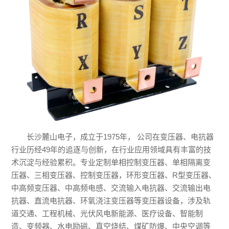
煤
交
拍
波
矿
通
电
防
产
抗
爆
品
器
中
工
空
央
程
心
长沙麓山电子，成立于
1975年， 公司在变压器、电抗器
空
机
行业历经49年的追逐与创新，在行业应用领域具有丰富的技
电
术沉淀与经验累积。专业定制单相控制变压器、单相隔离变
调
械
压器、三相变压器、控制变压器，环形变压器、R型变压器、
抗
中高频变压器、中高频电感、交流输入电抗器、交流输出电
轨
产
抗器、直流电抗器、环氧浇注变压器等变压器设备，涉及轨
器
道
道交通、工程机械、光伏风电新能源、医疗设备、智能制
品
造、变频器、水电励磁、真空烧结、煤矿防爆、中央空调等